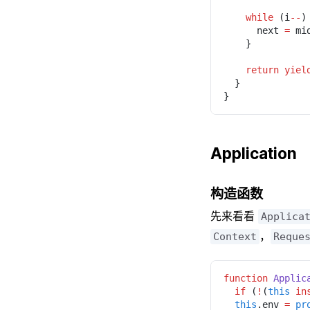
    while
 (i
--
)
      next 
=
 mi
    }
    return yie
  }
}
Application
构造函数
先来看看
Applica
，
Context
Reque
function 
Applic
  if
 (
!
(
this 
in
  this
.env 
= 
pr