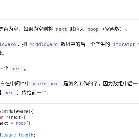
是否为空，如果为空则将
赋值为
（空函数）。
next
noop
，把
数组中的后一个产生的
leware
middleware
iterator
数。
一个
。
next
明白在中间件中
是怎么工作的了，因为数组中后一
yield next
是
）传给前一个。
next
e
(middleware){
on *
(next){
next 
= 
noop
();
dleware
.
length
;