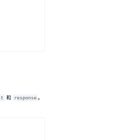
和
。
st
response