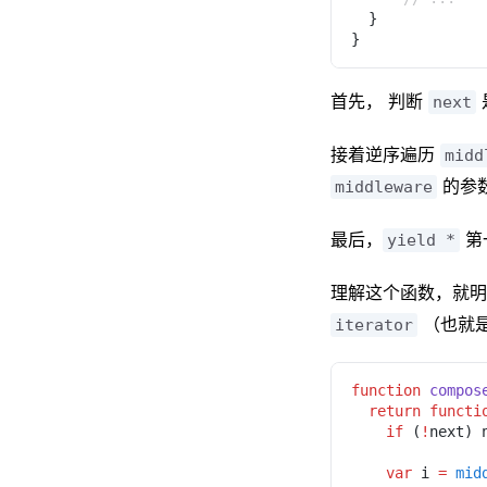
  }
}
首先， 判断
next
接着逆序遍历
midd
的参
middleware
最后，
第
yield *
理解这个函数，就
（也就
iterator
function 
compos
  return functi
    if
 (
!
next) 
    var
 i 
= 
mid