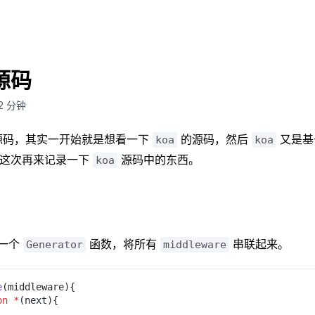
 源码
2
分钟
源码，其实一开始就是想看一下
的源码，然后
又是
koa
koa
这次再来记录一下
源码中的东西。
koa
一个
函数，将所有
串联起来。
Generator
middleware
e
(middleware){
on *
(next){