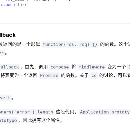
re
.push
(fn);
llback
数返回的是一个形似
的函数。这个
function(res, req) {}
。
er
，首先，调用
将
变为一个
callback
compose
middleware
将其变为一个返回
的函数。关于
的讨论，可以
Promise
co
。
self
这段代码，
eners('error').length
Application.prototy
，因此拥有这个属性。
ototype