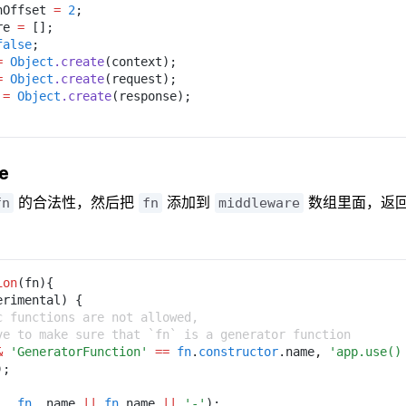
nOffset 
= 
2
;
re 
=
 [];
false
;
= 
Object
.create
(context);
= 
Object
.create
(request);
 
= 
Object
.create
(response);
e
的合法性，然后把
添加到
数组里面，返
fn
fn
middleware
ion
(fn){
erimental) {
sync functions are not allowed,
 have to make sure that `fn` is a generator function
& 
'GeneratorFunction' 
== 
fn
.
constructor
.name
, 
'app.use()
);
'
, 
fn
._name 
|| 
fn
.name 
|| 
'-'
);