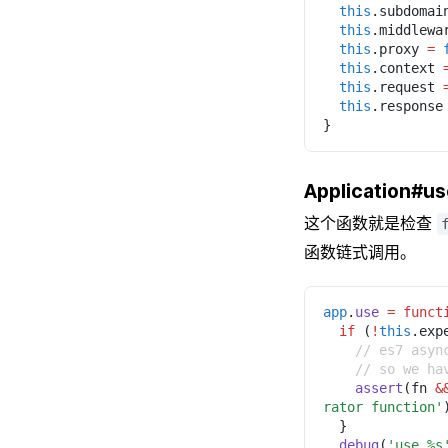
  this
.subdomai
  this
.middlewa
  this
.proxy 
= 
  this
.context 
  this
.request 
  this
.response
}
Application#us
这个函数就是检查
函数链式调用。
app
.
use 
= funct
  if
 (
!
this
.exp
    // es7 a
    // so we
    assert
(fn 
&
rator function'
  }
  debug
(
'use %s