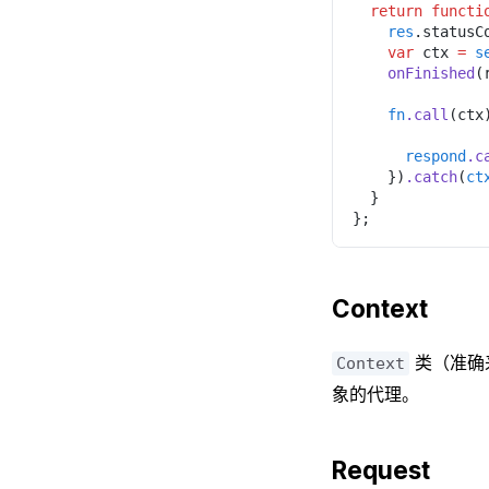
  return functi
    res
.statusC
    var
 ctx 
= 
s
    onFinished
(
    fn
.call
(ctx
      respond
.c
    })
.catch
(
ct
  }
};
Context
类（准确
Context
象的代理。
Request