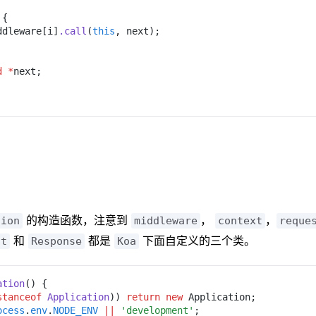
 {
ddleware[i]
.call
(
this
,
 next);
ld *
next;
的构造函数，注意到
，
，
tion
middleware
context
reque
和
都是
下面自定义的三个类。
st
Response
Koa
ation
() {
stanceof 
Application
)) 
return new
 Application;
ocess
.
env
.
NODE_ENV 
|| 
'development'
;