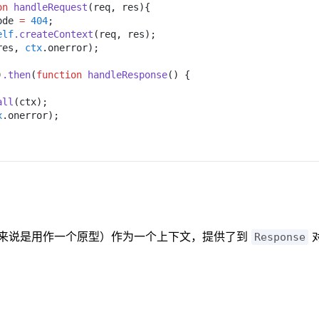
on 
handleRequest
(req
,
 res){
ode 
= 
404
;
elf
.createContext
(req
,
 res);
res
, 
ctx
.onerror);
)
.then
(
function 
handleResponse
() {
all
(ctx);
x
.onerror);
来说是用作一个原型）作为一个上下文，提供了到
Response