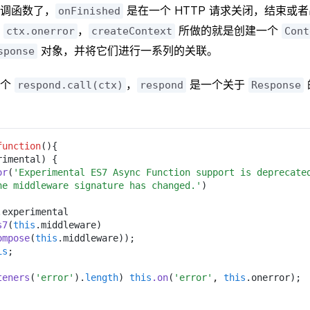
调函数了，
是在一个 HTTP 请求关闭，结束或
onFinished
了
，
所做的就是创建一个
ctx.onerror
createContext
Cont
对象，并将它们进行一系列的关联。
sponse
一个
，
是一个关于
respond.call(ctx)
respond
Response
function
(){
rimental) {
or
(
'Experimental ES7 Async Function support is deprecate
he middleware signature has changed.'
)
.experimental
s7
(
this
.middleware)
ompose
(
this
.middleware));
is
;
teners
(
'error'
).
length
) 
this
.on
(
'error'
, 
this
.onerror);