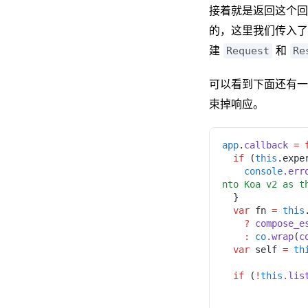
接着就是返回这个回
的，这里我们传入
建
和
Request
Re
可以看到下面还有
束掉响应。
app
.
callback 
= 
  if
 (
this
.expe
    console
.err
nto Koa v2 as t
  }
  var
 fn 
= 
this
    ? 
compose_e
    : 
co
.wrap
(
c
  var
 self 
= 
th
  if
 (
!
this
.lis